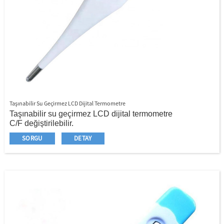
Taşınabilir Su Geçirmez LCD Dijital Termometre
Taşınabilir su geçirmez LCD dijital termometre
C/F değiştirilebilir.
LCD ekranı
SORGU
DETAY
Son Bellek İşlevi
Ateş alarmı
Otomatik otomatik kapalı
Hızlı ve kötü
Merkür yok
Dayanıklı ve güvenilir kalite
Depolama Kılıfı mevcuttur
Perakende için blister paketleme