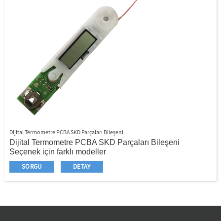
Dijital Termometre PCBA SKD Parçaları Bileşeni
Dijital Termometre PCBA SKD Parçaları Bileşeni
Seçenek için farklı modeller
SKD parçaları, bitmiş veya yarı - bitmiş
SORGU
DETAY
PCBA+Sensör+Pil+Paslanmaz Çelik Uç+Plastik
Muhafaza+Termometre Kapağı+Plastik Depolama
Konteyneri
OEM memnuniyetle karşılandı
Özelleştirilmiş termometre gövdeniz için tasarlayın ve
geliştirin