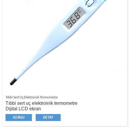
Tıbbi Sert Uç Elektronik Termometre
Tıbbi sert uç elektroinik termometre
Dijital LCD ekran
℃/℉ Değiştirilebilir
SORGU
DETAY
Güvenli, hızlı ve doğru
Yüksek kaliteli, rekabetçi fiyat