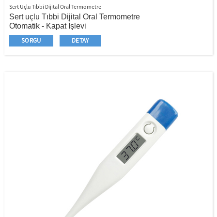
Sert Uçlu Tıbbi Dijital Oral Termometre
Sert uçlu Tıbbi Dijital Oral Termometre
Otomatik - Kapat İşlevi
Su geçirmez isteğe bağlıdır
SORGU
DETAY
Hızlı, güvenli ve güvenilir sonuç
İstikrarlı kalite, iyi fiyat
Her hastane ve ev modeli için popüler