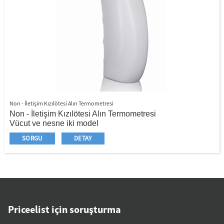
Non - İletişim Kızılötesi Alın Termometresi
Non - İletişim Kızılötesi Alın Termometresi
Vücut ve nesne iki model
Sıcaklığınızı belirtmek için üç renk arka ışık
SORGU
DETAY
℃/℉ Değiştirilebilir
Hızlı ve doğru
Hastane, ev, tren istasyonu, otobüs istasyonu, havaalanı
ve ofis vb. İçin yaygın olarak kullanılır
Priceelist için soruşturma