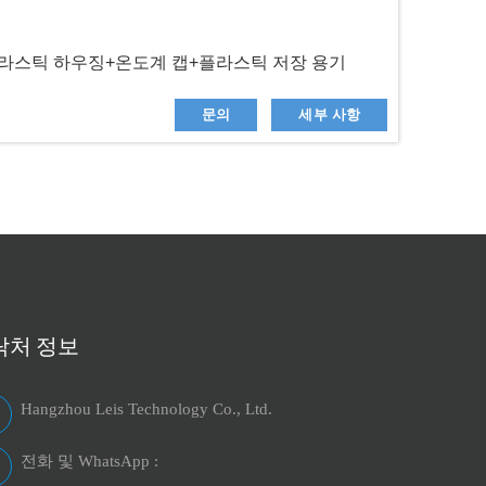
플라스틱 하우징+온도계 캡+플라스틱 저장 용기
문의
세부 사항
락처 정보
 혈압계 공급 업체는 어디에서 찾을
대량 할인을 제공하는 디지털 온도계 
Hangzhou Leis Technology Co., Ltd.
까?
06 - 25 - 2025
전화 및 WhatsApp :
 개요 디지털 혈압계는 현
디지털 온도계 및 그 이점에 