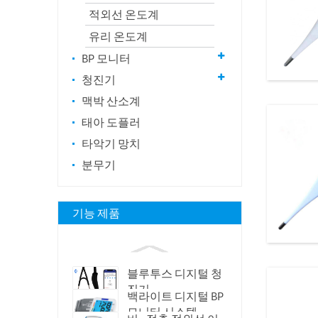
적외선 온도계
유리 온도계
BP 모니터
청진기
맥박 산소계
태아 도플러
타악기 망치
분무기
기능 제품
블루투스 디지털 청
진기
백라이트 디지털 BP
모니터 시스템