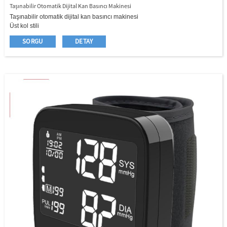
Taşınabilir Otomatik Dijital Kan Basıncı Makinesi
Taşınabilir otomatik dijital kan basıncı makinesi
Üst kol stili
22 - 42cm büyük manşet
SORGU
DETAY
Tür - C bağlantı noktası
Büyük LED ekran ekranı
Yıl/ay/tarih/saat fonksiyonu
Düzensiz kalp atışı (IHB) gösterge fonksiyonu
Kan basıncı sınıflandırması (WHO) gösterge fonksiyonu;
Bir - Düğme Otomatik Ölçümü
En son 3 kez ölçüm değeri için ortalama hesaplama
Düşük pil uyarı işlevi
Otomatik güç kapalı işlevi