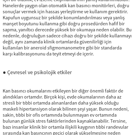
Hanelerde yaygın olan otomatik kan basıncı monitörleri, doğru
sonuçlar vermek için hassas yerleştirme ve kullanım gerektirir.
Kapufun uygunsuz bir şekilde konumlandırılması veya yanlış
manşet boyutunu kullanma gibi doğru prosedürden hafif bir
sapma, yanıltıcı derecede yüksek bir okumaya neden olabilir. Bu
nedenle, doğruluğun sadece cihazı doğru bir şekilde kullanmayı
değil, aynı zamanda klinik ortamlarda güvenilirliği için
kullanılan bir aneroid sfigmomanometre gibi bir standarda
karşı kalibrasyonunu da teyit etmeyi de içerir.
● Çevresel ve psikolojik etkiler
Kan basıncı okumalarını etkileyen bir diğer önemli faktör de
alındıkları ortamdır. Birçok kişi, evde okumalarının daha az
stresli bir tıbbi ortamda alınanlardan daha yüksek olduğu
maskeli hipertansiyon olarak bilinen şeyi yaşar. Bunun nedeni,
sakin, tıbbi bir ofis ortamında bulunmayan ev ortamında
bulunan günlük stres faktörlerinden kaynaklanabilir. Tersine,
bazı insanlar klinik bir ortamla ilişkili kaygının tıbbi randevular
sırasında kan basıncının geçici olarak yükselmesine neden