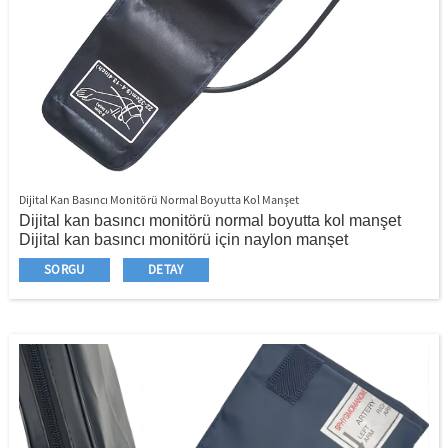
Dijital Kan Basıncı Monitörü Normal Boyutta Kol Manşet
Dijital kan basıncı monitörü normal boyutta kol manşet
Dijital kan basıncı monitörü için naylon manşet
Manşeti sabitlemek için metal yüzük
SORGU
DETAY
Tek tüp
17 - 22cm Çocuk için, 22 - 32/22 - normal yetişkin için
36cm, 22 - 42/22 - 48cm XL boyutu için