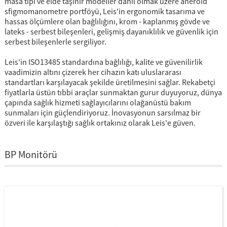
masa tipi ve elde taşınır modeller dahil olmak üzere aneroid
sfigmomanometre portföyü, Leis'in ergonomik tasarıma ve
hassas ölçümlere olan bağlılığını, krom - kaplanmış gövde ve
lateks - serbest bileşenleri, gelişmiş dayanıklılık ve güvenlik için
serbest bileşenlerle sergiliyor.
Leis'in ISO13485 standardına bağlılığı, kalite ve güvenilirlik
vaadimizin altını çizerek her cihazın katı uluslararası
standartları karşılayacak şekilde üretilmesini sağlar. Rekabetçi
fiyatlarla üstün tıbbi araçlar sunmaktan gurur duyuyoruz, dünya
çapında sağlık hizmeti sağlayıcılarını olağanüstü bakım
sunmaları için güçlendiriyoruz. İnovasyonun sarsılmaz bir
özveri ile karşılaştığı sağlık ortakınız olarak Leis'e güven.
BP Monitörü