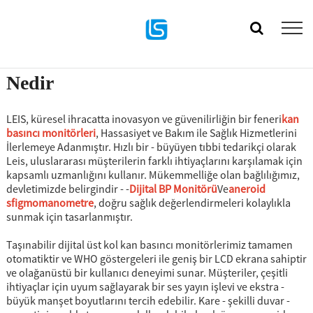
Nedir
LEIS, küresel ihracatta inovasyon ve güvenilirliğin bir feneri
kan
basıncı monitörleri
, Hassasiyet ve Bakım ile Sağlık Hizmetlerini
İlerlemeye Adanmıştır. Hızlı bir - büyüyen tıbbi tedarikçi olarak
Leis, uluslararası müşterilerin farklı ihtiyaçlarını karşılamak için
kapsamlı uzmanlığını kullanır. Mükemmelliğe olan bağlılığımız,
devletimizde belirgindir - -
Dijital BP Monitörü
Ve
aneroid
sfigmomanometre
, doğru sağlık değerlendirmeleri kolaylıkla
sunmak için tasarlanmıştır.
Taşınabilir dijital üst kol kan basıncı monitörlerimiz tamamen
otomatiktir ve WHO göstergeleri ile geniş bir LCD ekrana sahiptir
ve olağanüstü bir kullanıcı deneyimi sunar. Müşteriler, çeşitli
ihtiyaçlar için uyum sağlayarak bir ses yayın işlevi ve ekstra -
büyük manşet boyutlarını tercih edebilir. Kare - şekilli duvar -