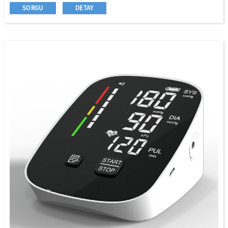
Kolay okuma için ön ve arka ayarlanabilir
SORGU
DETAY
Mevcut her türlü manşet
Çift tüp yetişkin lateks mesane
Standart lateks ampul
Yaylı enflasyon valfi
Standart uç valf
PVC bobin borusu