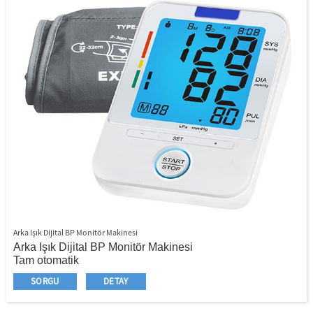
Arka Işık Dijital BP Monitör Makinesi
Arka Işık Dijital BP Monitör Makinesi
Tam otomatik
Üst kol stili
SORGU
DETAY
Ekstra büyük LCD boyutu
LCD ve Düğme İçin Mavi Renk Arka Işığı