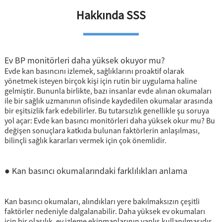
Çinko alaşım
Hakkında SSS
Stetoskop ile/Stetoskop olmadan
Saklama torbası
Ev BP monitörleri daha yüksek okuyor mu?
Evde kan basıncını izlemek, sağlıklarını proaktif olarak
yönetmek isteyen birçok kişi için rutin bir uygulama haline
gelmiştir. Bununla birlikte, bazı insanlar evde alınan okumaları
ile bir sağlık uzmanının ofisinde kaydedilen okumalar arasında
bir eşitsizlik fark edebilirler. Bu tutarsızlık genellikle şu soruya
yol açar: Evde kan basıncı monitörleri daha yüksek okur mu? Bu
değişen sonuçlara katkıda bulunan faktörlerin anlaşılması,
bilinçli sağlık kararları vermek için çok önemlidir.
● Kan basıncı okumalarındaki farklılıkları anlama
Kan basıncı okumaları, alındıkları yere bakılmaksızın çeşitli
faktörler nedeniyle dalgalanabilir. Daha yüksek ev okumaları
için bir olasılık, ev izleme ekipmanlarının yanlış kullanılmasıdır.