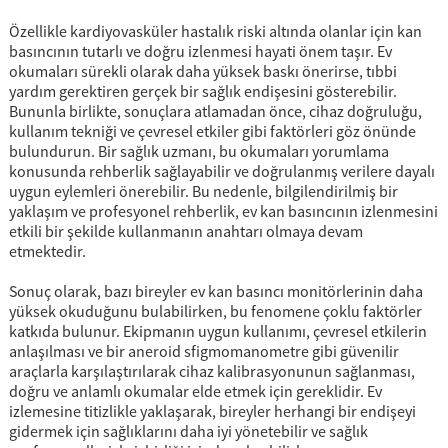
Özellikle kardiyovasküler hastalık riski altında olanlar için kan
basıncının tutarlı ve doğru izlenmesi hayati önem taşır. Ev
okumaları sürekli olarak daha yüksek baskı önerirse, tıbbi
yardım gerektiren gerçek bir sağlık endişesini gösterebilir.
Bununla birlikte, sonuçlara atlamadan önce, cihaz doğruluğu,
kullanım tekniği ve çevresel etkiler gibi faktörleri göz önünde
bulundurun. Bir sağlık uzmanı, bu okumaları yorumlama
konusunda rehberlik sağlayabilir ve doğrulanmış verilere dayalı
uygun eylemleri önerebilir. Bu nedenle, bilgilendirilmiş bir
yaklaşım ve profesyonel rehberlik, ev kan basıncının izlenmesini
etkili bir şekilde kullanmanın anahtarı olmaya devam
etmektedir.
Sonuç olarak, bazı bireyler ev kan basıncı monitörlerinin daha
yüksek okuduğunu bulabilirken, bu fenomene çoklu faktörler
katkıda bulunur. Ekipmanın uygun kullanımı, çevresel etkilerin
anlaşılması ve bir aneroid sfigmomanometre gibi güvenilir
araçlarla karşılaştırılarak cihaz kalibrasyonunun sağlanması,
doğru ve anlamlı okumalar elde etmek için gereklidir. Ev
izlemesine titizlikle yaklaşarak, bireyler herhangi bir endişeyi
gidermek için sağlıklarını daha iyi yönetebilir ve sağlık