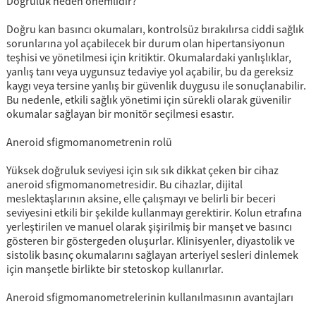
Doğruluk neden önemlidir?
Doğru kan basıncı okumaları, kontrolsüz bırakılırsa ciddi sağlık
sorunlarına yol açabilecek bir durum olan hipertansiyonun
teşhisi ve yönetilmesi için kritiktir. Okumalardaki yanlışlıklar,
yanlış tanı veya uygunsuz tedaviye yol açabilir, bu da gereksiz
kaygı veya tersine yanlış bir güvenlik duygusu ile sonuçlanabilir.
Bu nedenle, etkili sağlık yönetimi için sürekli olarak güvenilir
okumalar sağlayan bir monitör seçilmesi esastır.
Aneroid sfigmomanometrenin rolü
Yüksek doğruluk seviyesi için sık sık dikkat çeken bir cihaz
aneroid sfigmomanometresidir. Bu cihazlar, dijital
meslektaşlarının aksine, elle çalışmayı ve belirli bir beceri
seviyesini etkili bir şekilde kullanmayı gerektirir. Kolun etrafına
yerleştirilen ve manuel olarak şişirilmiş bir manşet ve basıncı
gösteren bir göstergeden oluşurlar. Klinisyenler, diyastolik ve
sistolik basınç okumalarını sağlayan arteriyel sesleri dinlemek
için manşetle birlikte bir stetoskop kullanırlar.
Aneroid sfigmomanometrelerinin kullanılmasının avantajları