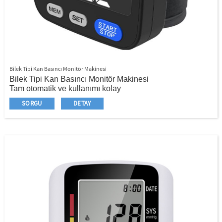
Bilek Tipi Kan Basıncı Monitör Makinesi
Bilek Tipi Kan Basıncı Monitör Makinesi
Tam otomatik ve kullanımı kolay
Taşınabilir Bilek Tipi
SORGU
DETAY
Ekstra büyük LCD boyutu
IHB göstergesi
Kim Sınıflandırma Göstergesi
Yıl/ay/tarih/saat fonksiyonu
3 kat sonuç ortalaması