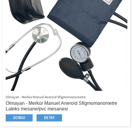
Olmayan - Merkür Manuel Aneroid Sfigmomanometre
Olmayan - Merkür Manuel Aneroid Sfigmomanometre
Lateks mesane/pvc mesanesi
Naylon manşet/pamuklu manşet
SORGU
DETAY
Metal halkalı manşet/metal halkası olmadan
Lateks ampul/pvc ampul
Plastik Valf/Metal Valf