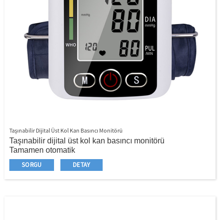
Taşınabilir Dijital Üst Kol Kan Basıncı Monitörü
Taşınabilir dijital üst kol kan basıncı monitörü
Tamamen otomatik
Büyük LCD ekran
SORGU
DETAY
Kim belirtiyor
Rekabet fiyatı
Seçim için ses yayınları/arka ışık
Seçenek için ekstra büyük boy manşet