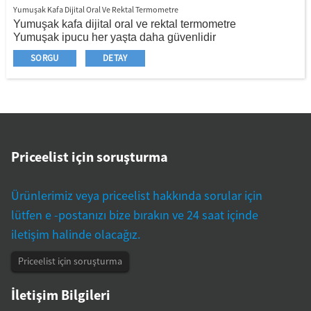
Yumuşak Kafa Dijital Oral Ve Rektal Termometre
Yumuşak kafa dijital oral ve rektal termometre
Yumuşak ipucu her yaşta daha güvenlidir
Yüksek doğruluk
SORGU
DETAY
Son anı
Ateş Alarm Fonksiyonu
Kullanımı kolay
Düşük maliyet her aile tarafından kabul edilir
Aile ve hastanede yaygın olarak kullanılır
Priceelist için soruşturma
Ürünlerimiz veya priceelist hakkında sorular için
lütfen e -postanızı bize bırakın ve 24 saat içinde
iletişim halinde olacağız.
Priceelist için soruşturma
İletişim Bilgileri