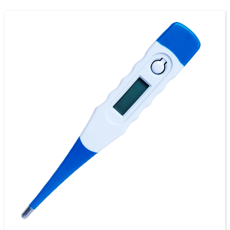
Otomatik Kapat - Kapalı gücü kurtarabilir
Vücut sıcaklığını izlemek için güvenli, hızlı ve doğru bir yol