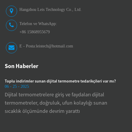
Hangzhou Leis Technology Co., Ltd.
Telefon ve WhatsApp:
+86 15868955679
E - Posta:
leistech@hotmail.com
Son Haberler
Toplu indirimler sunan dijital termometre tedarikçileri var mı?
Üreti
06 - 25 - 2025
06 - 2
Dijital termometrelere giriş ve faydaları dijital
Doğr
termometreler, doğruluk, ufun kolaylığı sunan
bası
e
sıcaklık ölçümünde devrim yarattı
yöne