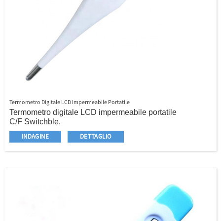
Termometro Digitale LCD Impermeabile Portatile
Termometro digitale LCD impermeabile portatile
C/F Switchble.
Display LCD
INDAGINE
DETTAGLIO
Ultima funzione di memoria
Allarme della febbre
Automatico automatico
Rapido e aucurato
Nessun mercurio
Qualità durevole e affidabile
La custodia di archiviazione è disponibile
Blister Packing per la vendita al dettaglio