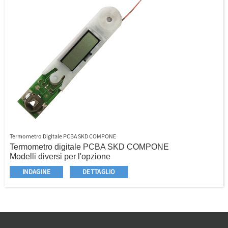
Termometro Digitale PCBA SKD COMPONE
Termometro digitale PCBA SKD COMPONE
Modelli diversi per l'opzione
Parti skd, rifinite o semi - rifinite
INDAGINE
DETTAGLIO
PCBA+Sensore+batteria+punta in acciaio
inossidabile+alloggiamento in plastica+tappo
termometro+contenitore di conservazione in plastica
OEM accolto
Progetta e sviluppa per il tuo corpo termometro
personalizzato