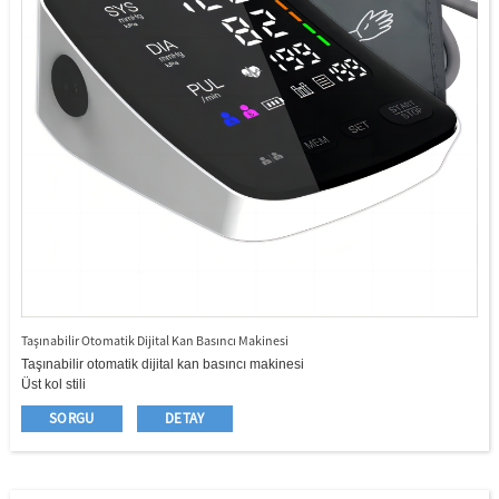
Taşınabilir Otomatik Dijital Kan Basıncı Makinesi
Taşınabilir otomatik dijital kan basıncı makinesi
Üst kol stili
22 - 42cm büyük manşet
SORGU
DETAY
Tür - C bağlantı noktası
Büyük LED ekran ekranı
Yıl/ay/tarih/saat fonksiyonu
Düzensiz kalp atışı (IHB) gösterge fonksiyonu