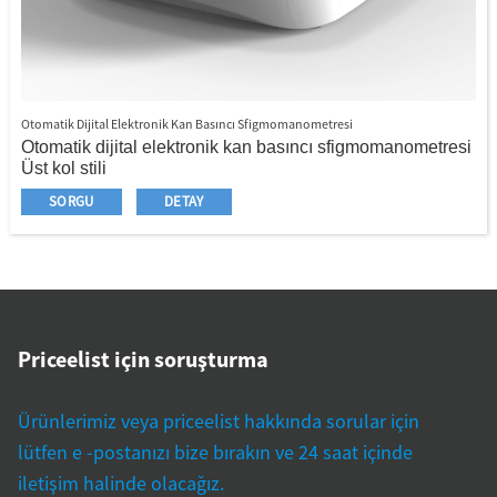
Otomatik Dijital Elektronik Kan Basıncı Sfigmomanometresi
Otomatik dijital elektronik kan basıncı sfigmomanometresi
Üst kol stili
Büyük LED dokunmatik ekran
SORGU
DETAY
Akıllı Ses Yayını
Otomatik ölçüm ve otomatik kapatma
Priceelist için soruşturma
Ürünlerimiz veya priceelist hakkında sorular için
lütfen e -postanızı bize bırakın ve 24 saat içinde
iletişim halinde olacağız.