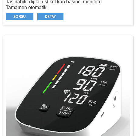
Taşınabilir dijital üst kol kan basıncı monitörü
Tamamen otomatik
Büyük LCD ekran
SORGU
DETAY
Kim belirtiyor
Rekabet fiyatı
Seçim için ses yayınları/arka ışık
Seçenek için ekstra büyük boy manşet