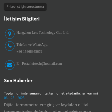
Priceelist için soruşturma
İletişim Bilgileri
Hangzhou Leis Technology Co., Ltd.
Telefon ve WhatsApp:
+86 15868955679
E - Posta:
leistech@hotmail.com
Son Haberler
Toplu indirimler sunan dijital termometre tedarikçileri var mı?
Üreti
06 - 25 - 2025
06 - 2
Dijital termometrelere giriş ve faydaları dijital
Doğr
termometreler, doğruluk, ufun kolaylığı sunan
bası