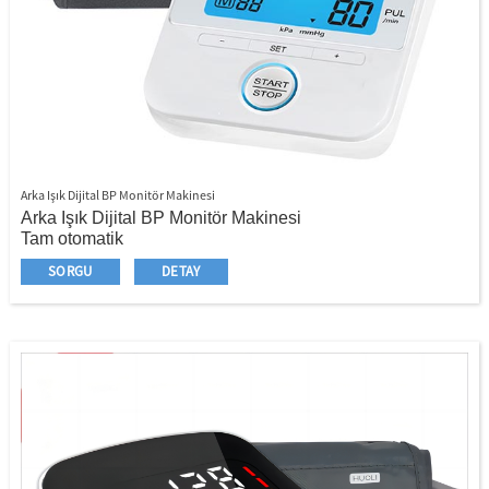
Arka Işık Dijital BP Monitör Makinesi
Arka Işık Dijital BP Monitör Makinesi
Tam otomatik
Üst kol stili
SORGU
DETAY
Ekstra büyük LCD boyutu
LCD ve Düğme İçin Mavi Renk Arka Işığı