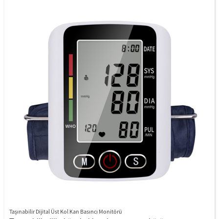
Kan basıncı sınıflandırması (WHO) gösterge fonksiyonu;
Bir - Düğme Otomatik Ölçümü
En son 3 kez ölçüm değeri için ortalama hesaplama
Düşük pil uyarı işlevi
Otomatik güç kapalı işlevi
Taşınabilir Dijital Üst Kol Kan Basıncı Monitörü