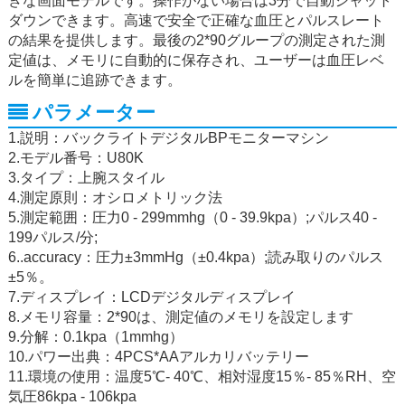
きな画面モデルです。操作がない場合は3分で自動シャット
ダウンできます。高速で安全で正確な血圧とパルスレート
の結果を提供します。最後の2*90グループの測定された測
定値は、メモリに自動的に保存され、ユーザーは血圧レベ
ルを簡単に追跡できます。
パラメーター
1.説明：バックライトデジタルBPモニターマシン
2.モデル番号：U80K
3.タイプ：上腕スタイル
4.測定原則：オシロメトリック法
5.測定範囲：圧力0 - 299mmhg（0 - 39.9kpa）;パルス40 -
199パルス/分;
6..accuracy：圧力±3mmHg（±0.4kpa）;読み取りのパルス
±5％。
7.ディスプレイ：LCDデジタルディスプレイ
8.メモリ容量：2*90は、測定値のメモリを設定します
9.分解：0.1kpa（1mmhg）
10.パワー出典：4PCS*AAアルカリバッテリー
11.環境の使用：温度5℃- 40℃、相対湿度15％- 85％RH、空
気圧86kpa - 106kpa