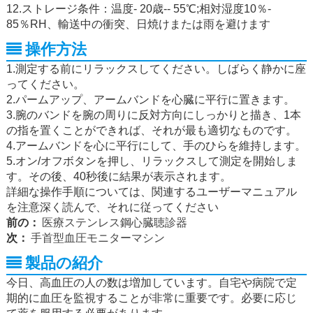
12.ストレージ条件：温度- 20歳-- 55℃;相対湿度10％-
85％RH、輸送中の衝突、日焼けまたは雨を避けます
操作方法
1.測定する前にリラックスしてください。しばらく静かに座
ってください。
2.パームアップ、アームバンドを心臓に平行に置きます。
3.腕のバンドを腕の周りに反対方向にしっかりと描き、1本
の指を置くことができれば、それが最も適切なものです。
4.アームバンドを心に平行にして、手のひらを維持します。
5.オン/オフボタンを押し、リラックスして測定を開始しま
す。その後、40秒後に結果が表示されます。
詳細な操作手順については、関連するユーザーマニュアル
を注意深く読んで、それに従ってください
前の：
医療ステンレス鋼心臓聴診器
次：
手首型血圧モニターマシン
製品の紹介
今日、高血圧の人の数は増加しています。自宅や病院で定
期的に血圧を監視することが非常に重要です。必要に応じ