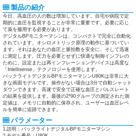
製品の紹介
今日、高血圧の人の数は増加しています。自宅や病院で定
期的に血圧を監視することが非常に重要です。必要に応じ
て薬を服用する必要があります。
デジタルBPモニターマシンは、コンパクトで完全に自動化
されています。オシロメトリック原理の動作に基づいてい
ます。それはあなたの血圧と脈拍数を安全に、そして迅速
に測定します。圧力を必要とせずに快適な制御インフレの
ために、設定または再インフレーションデバイスは高度な
「Intellisense」テクノロジーを使用します。
バックライトデジタルBPモニターマシンU80Kは非常に大
きな画面モデルです。操作がない場合は3分で自動シャット
ダウンできます。高速で安全で正確な血圧とパルスレート
の結果を提供します。最後の2*90グループの測定された測
定値は、メモリに自動的に保存され、ユーザーは血圧レベ
ルを簡単に追跡できます。
パラメーター
1.説明：バックライトデジタルBPモニターマシン
2.モデル番号：U80K