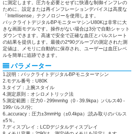
に測定します。圧力を必要とせずに快適な制御インフレの
ために、設定または再インフレーションデバイスは高度な
「Intellisense」テクノロジーを使用します。
バックライトデジタルBPモニターマシンU80Kは非常に大
きな画面モデルです。操作がない場合は3分で自動シャット
ダウンできます。高速で安全で正確な血圧とパルスレート
の結果を提供します。最後の2*90グループの測定された測
定値は、メモリに自動的に保存され、ユーザーは血圧レベ
ルを簡単に追跡できます。
パラメーター
1.説明：バックライトデジタルBPモニターマシン
2.モデル番号：U80K
3.タイプ：上腕スタイル
4.測定原則：オシロメトリック法
5.測定範囲：圧力0 - 299mmhg（0 - 39.9kpa）;パルス40 -
199パルス/分;
6..accuracy：圧力±3mmHg（±0.4kpa）;読み取りのパルス
±5％。
7.ディスプレイ：LCDデジタルディスプレイ
8.メモリ容量：2*90は、測定値のメモリを設定します