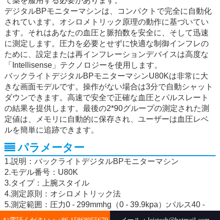
て薬を服用する必要があります。
デジタルBPモニターマシンは、コンパクトで完全に自動化
されています。オシロメトリック原理の動作に基づいてい
ます。それはあなたの血圧と脈拍数を安全に、そして迅速
に測定します。圧力を必要とせずに快適な制御インフレの
ために、設定または再インフレーションデバイスは高度な
「Intellisense」テクノロジーを使用します。
バックライトデジタルBPモニターマシンU80Kは非常に大
きな画面モデルです。操作がない場合は3分で自動シャット
ダウンできます。高速で安全で正確な血圧とパルスレート
の結果を提供します。最後の2*90グループの測定された測
定値は、メモリに自動的に保存され、ユーザーは血圧レベ
ルを簡単に追跡できます。
パラメーター
1.説明：バックライトデジタルBPモニターマシン
2.モデル番号：U80K
3.タイプ：上腕スタイル
4.測定原則：オシロメトリック法
5.測定範囲：圧力0 - 299mmhg（0 - 39.9kpa）;パルス40 -
199パルス/分;