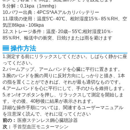
9.分解：0.1kpa（1mmhg）
10.パワー出典：4PCS*AAアルカリバッテリー
11.環境の使用：温度5℃- 40℃、相対湿度15％- 85％RH、空
気圧86kpa - 106kpa
12.ストレージ条件：温度- 20歳-- 55℃;相対湿度10％-
85％RH、輸送中の衝突、日焼けまたは雨を避けます
操作方法
1.測定する前にリラックスしてください。しばらく静かに座
ってください。
2.パームアップ、アームバンドを心臓に平行に置きます。
3.腕のバンドを腕の周りに反対方向にしっかりと描き、1本
の指を置くことができれば、それが最も適切なものです。
4.アームバンドを心に平行にして、手のひらを維持します。
5.オン/オフボタンを押し、リラックスして測定を開始しま
す。その後、40秒後に結果が表示されます。
詳細な操作手順については、関連するユーザーマニュアル
を注意深く読んで、それに従ってください
前の：
医療ステンレス鋼心臓聴診器
次：
手首型血圧モニターマシン