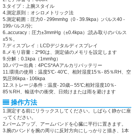
3.タイプ：上腕スタイル
4.測定原則：オシロメトリック法
5.測定範囲：圧力0 - 299mmhg（0 - 39.9kpa）;パルス40 -
199パルス/分;
6..accuracy：圧力±3mmHg（±0.4kpa）;読み取りのパルス
±5％。
7.ディスプレイ：LCDデジタルディスプレイ
8.メモリ容量：2*90は、測定値のメモリを設定します
9.分解：0.1kpa（1mmhg）
10.パワー出典：4PCS*AAアルカリバッテリー
11.環境の使用：温度5℃- 40℃、相対湿度15％- 85％RH、空
気圧86kpa - 106kpa
12.ストレージ条件：温度- 20歳-- 55℃;相対湿度10％-
85％RH、輸送中の衝突、日焼けまたは雨を避けます
操作方法
1.測定する前にリラックスしてください。しばらく静かに座
ってください。
2.パームアップ、アームバンドを心臓に平行に置きます。
3.腕のバンドを腕の周りに反対方向にしっかりと描き、1本