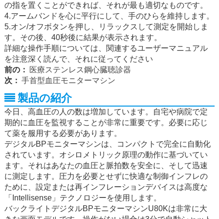
の指を置くことができれば、それが最も適切なものです。
4.アームバンドを心に平行にして、手のひらを維持します。
5.オン/オフボタンを押し、リラックスして測定を開始しま
す。その後、40秒後に結果が表示されます。
詳細な操作手順については、関連するユーザーマニュアル
を注意深く読んで、それに従ってください
前の：
医療ステンレス鋼心臓聴診器
次：
手首型血圧モニターマシン
製品の紹介
今日、高血圧の人の数は増加しています。自宅や病院で定
期的に血圧を監視することが非常に重要です。必要に応じ
て薬を服用する必要があります。
デジタルBPモニターマシンは、コンパクトで完全に自動化
されています。オシロメトリック原理の動作に基づいてい
ます。それはあなたの血圧と脈拍数を安全に、そして迅速
に測定します。圧力を必要とせずに快適な制御インフレの
ために、設定または再インフレーションデバイスは高度な
「Intellisense」テクノロジーを使用します。
バックライトデジタルBPモニターマシンU80Kは非常に大