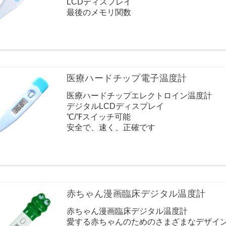
LCDディスプレイ
最後のメモリ関数
熱アラーム
自動オートショーオフ
迅速でaucり
水銀はありません
耐久性と信頼性の高い品質
ストレージケースが利用可能です
医療ハードチップ電子温度計
小売用のブリスターパッキング
医療ハードチップエレクトロイン温度計
デジタルLCDディスプレイ
℃/℉スイッチ可能
安全で、速く、正確です
高品質で競争力のある価格
病院や家族で広く使用されています
赤ちゃん漫画臨床デジタル温度計
赤ちゃん漫画臨床デジタル温度計
愛する赤ちゃんのためのさまざまなデザイ