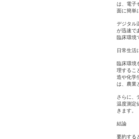
は、電子
面に簡単
デジタル
が迅速で
臨床環境
日常生活
臨床環境
理するこ
造や化学
は、農業
さらに、
温度測定
きます。
結論
要約する