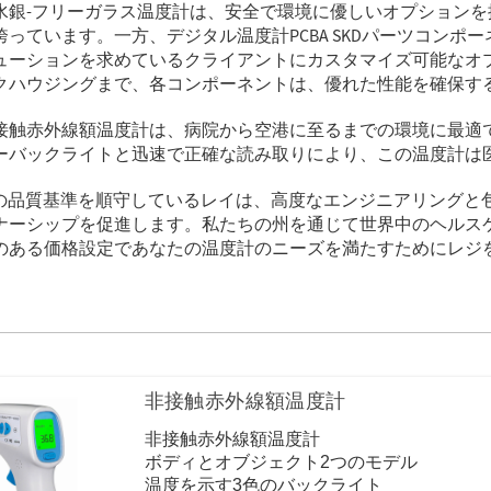
水銀-フリーガラス温度計は、安全で環境に優しいオプションを
誇っています。一方、デジタル温度計PCBA SKDパーツコン
ューションを求めているクライアントにカスタマイズ可能なオ
クハウジングまで、各コンポーネントは、優れた性能を確保す
接触赤外線額温度計は、病院から空港に至るまでの環境に最適で
ーバックライトと迅速で正確な読み取りにより、この温度計は
3485の品質基準を順守しているレイは、高度なエンジニアリン
ナーシップを促進します。私たちの州を通じて世界中のヘルス
のある価格設定であなたの温度計のニーズを満たすためにレジを
非接触赤外線額温度計
非接触赤外線額温度計
ボディとオブジェクト2つのモデル
温度を示す3色のバックライト