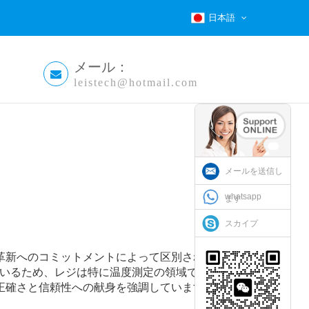
日本語
メール：
leistech@hotmail.com
メールを送信し
whatsapp
ます
スカイプ
革新へのコミットメントによって区別されます
温度
焦点を当てているため、レジは特に温度測定の領域で優れていま
正確さと信頼性への献身を強調しています。