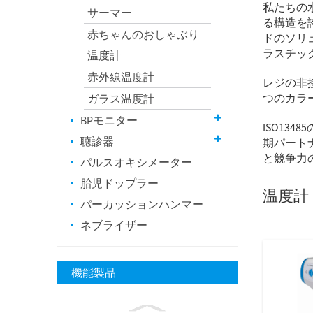
私たちの
サーマー
る構造を
赤ちゃんのおしゃぶり
ドのソリ
ラスチッ
温度計
赤外線温度計
レジの非
つのカラ
ガラス温度計
BPモニター
ISO1
聴診器
期パート
と競争力
パルスオキシメーター
胎児ドップラー
温度計
パーカッションハンマー
ネブライザー
機能製品