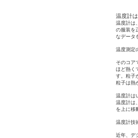
温度計
温度計は
の服装を
なデータ
温度測定
そのコア
ほど熱く
す。粒子
粒子は熱
温度計は
温度計は
を上に移
温度計技
近年、デ