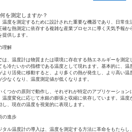
は何を測定しますか？
、温度を測定するために設計された重要な機器であり、日常生
正確な熱測定に依存する複雑な産業プロセスに導く天気予報か
を提供します。
の理解
では、温度計は物質または環境に存在する熱エネルギーを測定
ても冷たいかの指標である温度として現れます。基本的に、温
がより活発に移動すると、より多くの熱が発生し、より高い温
が少なくなり、温度測定値が低くなります。
いくつかの原則で動作し、それぞれが特定のアプリケーション
、温度変化に応じて水銀の膨張と収縮に依存しています。温度
動し、現在の温度を視覚的に表現します。
術の進歩
ジタル温度計の導入は、温度を測定する方法に革命をもたらし