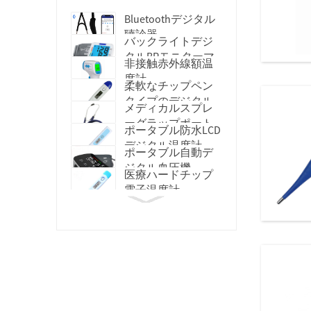
Bluetoothデジタル
聴診器
バックライトデジ
タルBPモニターマ
非接触赤外線額温
シン
度計
柔軟なチップペン
タイプのデジタル
メディカルスプレ
温度計
ーグラップポート
ポータブル防水LCD
聴診器
デジタル温度計
ポータブル自動デ
ジタル血圧機
医療ハードチップ
電子温度計