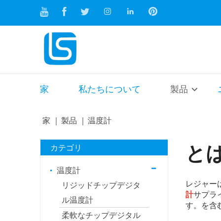
家
私たちについて
製品
家
製品
温度計
カテゴリ
と
温度計
レジャー
リジッドチップデジタ
計
サプライ
ル温度計
す。を含
柔軟なチップデジタル