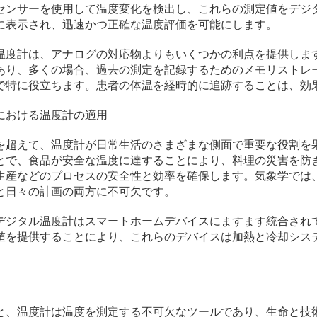
センサーを使用して温度変化を検出し、これらの測定値をデジ
に表示され、迅速かつ正確な温度評価を可能にします。
温度計は、アナログの対応物よりもいくつかの利点を提供しま
あり、多くの場合、過去の測定を記録するためのメモリストレ
で特に役立ちます。患者の体温を経時的に追跡することは、効
における温度計の適用
を超えて、温度計が日常生活のさまざまな側面で重要な役割を
とで、食品が安全な温度に達することにより、料理の災害を防
生産などのプロセスの安全性と効率を確保します。気象学では
と日々の計画の両方に不可欠です。
デジタル温度計はスマートホームデバイスにますます統合され
値を提供することにより、これらのデバイスは加熱と冷却シス
と、温度計は温度を測定する不可欠なツールであり、生命と技