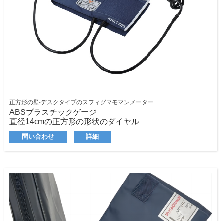
正方形の壁-デスクタイプのスフィグマモマンメーター
ABSプラスチックゲージ
直径14cmの正方形の形状のダイヤル
読みやすいように前面と背面が調整可能
問い合わせ
詳細
利用可能なあらゆる種類のカフ
ダブルチューブ成体ラテックス膀胱
標準のラテックス電球
スプリング付きのインフレバルブ
標準エンドバルブ
PVCコイルチューブ