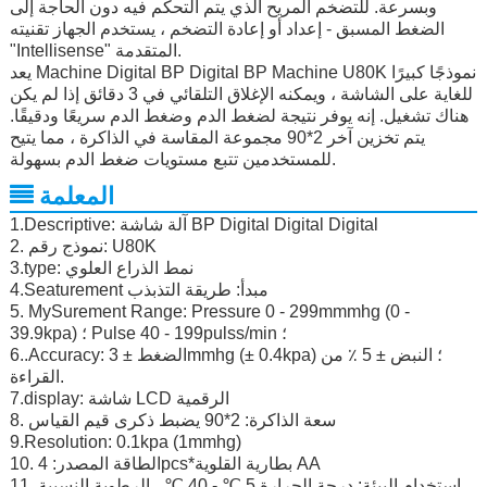
وبسرعة. للتضخم المريح الذي يتم التحكم فيه دون الحاجة إلى
الضغط المسبق - إعداد أو إعادة التضخم ، يستخدم الجهاز تقنيته
"Intellisense" المتقدمة.
يعد Machine Digital BP Digital BP Machine U80K نموذجًا كبيرًا
للغاية على الشاشة ، ويمكنه الإغلاق التلقائي في 3 دقائق إذا لم يكن
هناك تشغيل. إنه يوفر نتيجة لضغط الدم وضغط الدم سريعًا ودقيقًا.
يتم تخزين آخر 2*90 مجموعة المقاسة في الذاكرة ، مما يتيح
للمستخدمين تتبع مستويات ضغط الدم بسهولة.
المعلمة
1.Descriptive: آلة شاشة BP Digital Digital Digital
2. نموذج رقم: U80K
3.type: نمط الذراع العلوي
4.Seaturement مبدأ: طريقة التذبذب
5. MySurement Range: Pressure 0 - 299mmmhg (0 -
39.9kpa) ؛ Pulse 40 - 199pulss/min ؛
6..Accuracy: الضغط ± 3mmhg (± 0.4kpa) ؛ النبض ± 5 ٪ من
القراءة.
7.display: شاشة LCD الرقمية
8. سعة الذاكرة: 2*90 يضبط ذكرى قيم القياس
9.Resolution: 0.1kpa (1mmhg)
10. الطاقة المصدر: 4pcs*بطارية القلوية AA
11. استخدام البيئة: درجة الحرارة 5 ℃ - 40 ℃ ، الرطوبة النسبية