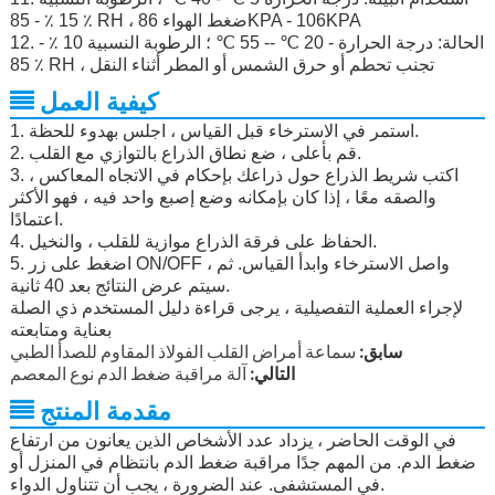
15 ٪ - 85 ٪ RH ، ضغط الهواء 86KPA - 106KPA
12. الحالة: درجة الحرارة - 20 ℃ -- 55 ℃ ؛ الرطوبة النسبية 10 ٪ -
85 ٪ RH ، تجنب تحطم أو حرق الشمس أو المطر أثناء النقل
كيفية العمل
1. استمر في الاسترخاء قبل القياس ، اجلس بهدوء للحظة.
2. قم بأعلى ، ضع نطاق الذراع بالتوازي مع القلب.
3. اكتب شريط الذراع حول ذراعك بإحكام في الاتجاه المعاكس ،
والصقه معًا ، إذا كان بإمكانه وضع إصبع واحد فيه ، فهو الأكثر
اعتمادًا.
4. الحفاظ على فرقة الذراع موازية للقلب ، والنخيل.
5. اضغط على زر ON/OFF ، واصل الاسترخاء وابدأ القياس. ثم
سيتم عرض النتائج بعد 40 ثانية.
لإجراء العملية التفصيلية ، يرجى قراءة دليل المستخدم ذي الصلة
بعناية ومتابعته
سابق:
سماعة أمراض القلب الفولاذ المقاوم للصدأ الطبي
التالي:
آلة مراقبة ضغط الدم نوع المعصم
مقدمة المنتج
في الوقت الحاضر ، يزداد عدد الأشخاص الذين يعانون من ارتفاع
ضغط الدم. من المهم جدًا مراقبة ضغط الدم بانتظام في المنزل أو
في المستشفى. عند الضرورة ، يجب أن تتناول الدواء.