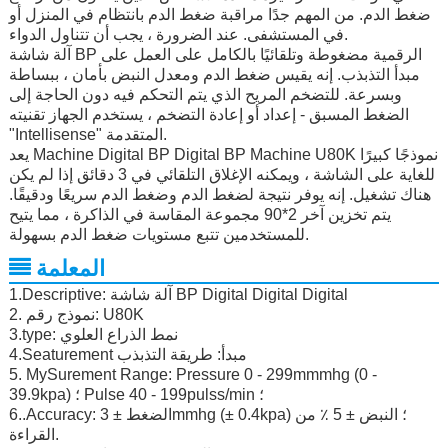
ضغط الدم. من المهم جدًا مراقبة ضغط الدم بانتظام في المنزل أو
في المستشفى. عند الضرورة ، يجب أن تتناول الدواء.
آلة شاشة BP الرقمية مضغوطة وتلقائيًا بالكامل على العمل على
مبدأ التذبذب. إنه يقيس ضغط الدم ومعدل النبض بأمان ، ببساطة
وبسرعة. للتضخم المريح الذي يتم التحكم فيه دون الحاجة إلى
الضغط المسبق - إعداد أو إعادة التضخم ، يستخدم الجهاز تقنيته
"Intellisense" المتقدمة.
يعد Machine Digital BP Digital BP Machine U80K نموذجًا كبيرًا
للغاية على الشاشة ، ويمكنه الإغلاق التلقائي في 3 دقائق إذا لم يكن
هناك تشغيل. إنه يوفر نتيجة لضغط الدم وضغط الدم سريعًا ودقيقًا.
يتم تخزين آخر 2*90 مجموعة المقاسة في الذاكرة ، مما يتيح
للمستخدمين تتبع مستويات ضغط الدم بسهولة.
المعلمة
1.Descriptive: آلة شاشة BP Digital Digital Digital
2. نموذج رقم: U80K
3.type: نمط الذراع العلوي
4.Seaturement مبدأ: طريقة التذبذب
5. MySurement Range: Pressure 0 - 299mmmhg (0 -
39.9kpa) ؛ Pulse 40 - 199pulss/min ؛
6..Accuracy: الضغط ± 3mmhg (± 0.4kpa) ؛ النبض ± 5 ٪ من
القراءة.