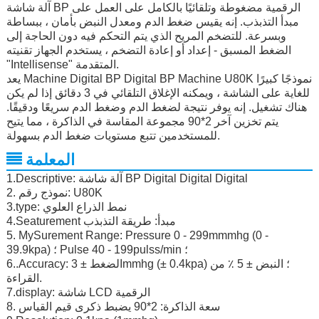
آلة شاشة BP الرقمية مضغوطة وتلقائيًا بالكامل على العمل على
مبدأ التذبذب. إنه يقيس ضغط الدم ومعدل النبض بأمان ، ببساطة
وبسرعة. للتضخم المريح الذي يتم التحكم فيه دون الحاجة إلى
الضغط المسبق - إعداد أو إعادة التضخم ، يستخدم الجهاز تقنيته
"Intellisense" المتقدمة.
يعد Machine Digital BP Digital BP Machine U80K نموذجًا كبيرًا
للغاية على الشاشة ، ويمكنه الإغلاق التلقائي في 3 دقائق إذا لم يكن
هناك تشغيل. إنه يوفر نتيجة لضغط الدم وضغط الدم سريعًا ودقيقًا.
يتم تخزين آخر 2*90 مجموعة المقاسة في الذاكرة ، مما يتيح
للمستخدمين تتبع مستويات ضغط الدم بسهولة.
المعلمة
1.Descriptive: آلة شاشة BP Digital Digital Digital
2. نموذج رقم: U80K
3.type: نمط الذراع العلوي
4.Seaturement مبدأ: طريقة التذبذب
5. MySurement Range: Pressure 0 - 299mmmhg (0 -
39.9kpa) ؛ Pulse 40 - 199pulss/min ؛
6..Accuracy: الضغط ± 3mmhg (± 0.4kpa) ؛ النبض ± 5 ٪ من
القراءة.
7.display: شاشة LCD الرقمية
8. سعة الذاكرة: 2*90 يضبط ذكرى قيم القياس