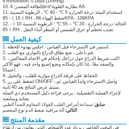
9.Resolution: 0.1kpa (1mmhg)
10. الطاقة المصدر: 4pcs*بطارية القلوية AA
11. استخدام البيئة: درجة الحرارة 5 ℃ - 40 ℃ ، الرطوبة النسبية
15 ٪ - 85 ٪ RH ، ضغط الهواء 86KPA - 106KPA
12. الحالة: درجة الحرارة - 20 ℃ -- 55 ℃ ؛ الرطوبة النسبية 10 ٪ -
85 ٪ RH ، تجنب تحطم أو حرق الشمس أو المطر أثناء النقل
كيفية العمل
1. استمر في الاسترخاء قبل القياس ، اجلس بهدوء للحظة.
2. قم بأعلى ، ضع نطاق الذراع بالتوازي مع القلب.
3. اكتب شريط الذراع حول ذراعك بإحكام في الاتجاه المعاكس ،
والصقه معًا ، إذا كان بإمكانه وضع إصبع واحد فيه ، فهو الأكثر
اعتمادًا.
4. الحفاظ على فرقة الذراع موازية للقلب ، والنخيل.
5. اضغط على زر ON/OFF ، واصل الاسترخاء وابدأ القياس. ثم
سيتم عرض النتائج بعد 40 ثانية.
لإجراء العملية التفصيلية ، يرجى قراءة دليل المستخدم ذي الصلة
بعناية ومتابعته
سابق:
سماعة أمراض القلب الفولاذ المقاوم للصدأ الطبي
التالي:
آلة مراقبة ضغط الدم نوع المعصم
مقدمة المنتج
في الوقت الحاضر ، يزداد عدد الأشخاص الذين يعانون من ارتفاع