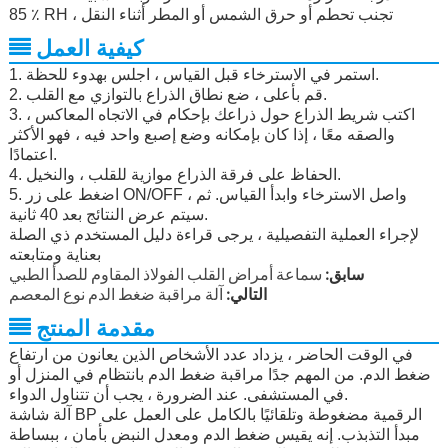
85 ٪ RH ، تجنب تحطم أو حرق الشمس أو المطر أثناء النقل
كيفية العمل
1. استمر في الاسترخاء قبل القياس ، اجلس بهدوء للحظة.
2. قم بأعلى ، ضع نطاق الذراع بالتوازي مع القلب.
3. اكتب شريط الذراع حول ذراعك بإحكام في الاتجاه المعاكس ،
والصقه معًا ، إذا كان بإمكانه وضع إصبع واحد فيه ، فهو الأكثر
اعتمادًا.
4. الحفاظ على فرقة الذراع موازية للقلب ، والنخيل.
5. اضغط على زر ON/OFF ، واصل الاسترخاء وابدأ القياس. ثم
سيتم عرض النتائج بعد 40 ثانية.
لإجراء العملية التفصيلية ، يرجى قراءة دليل المستخدم ذي الصلة
بعناية ومتابعته
سابق:
سماعة أمراض القلب الفولاذ المقاوم للصدأ الطبي
التالي:
آلة مراقبة ضغط الدم نوع المعصم
مقدمة المنتج
في الوقت الحاضر ، يزداد عدد الأشخاص الذين يعانون من ارتفاع
ضغط الدم. من المهم جدًا مراقبة ضغط الدم بانتظام في المنزل أو
في المستشفى. عند الضرورة ، يجب أن تتناول الدواء.
آلة شاشة BP الرقمية مضغوطة وتلقائيًا بالكامل على العمل على
مبدأ التذبذب. إنه يقيس ضغط الدم ومعدل النبض بأمان ، ببساطة