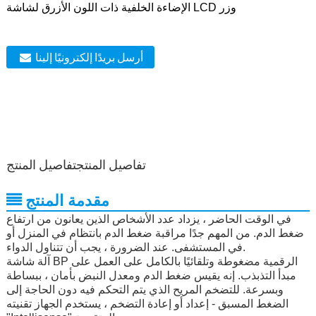
الإضاءة الخلفية ذات اللون الأزرق لشاشة LCD وزر
أرسل بريدًا إلكترونيًا إلينا
تفاصيل المنتج
تفاصيل المنتج
مقدمة المنتج
في الوقت الحاضر ، يزداد عدد الأشخاص الذين يعانون من ارتفاع
ضغط الدم. من المهم جدًا مراقبة ضغط الدم بانتظام في المنزل أو
في المستشفى. عند الضرورة ، يجب أن تتناول الدواء.
آلة شاشة BP الرقمية مضغوطة وتلقائيًا بالكامل على العمل على
مبدأ التذبذب. إنه يقيس ضغط الدم ومعدل النبض بأمان ، ببساطة
وبسرعة. للتضخم المريح الذي يتم التحكم فيه دون الحاجة إلى
الضغط المسبق - إعداد أو إعادة التضخم ، يستخدم الجهاز تقنيته