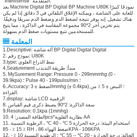
"Intellisense" المتقدمة.
يعد Machine Digital BP Digital BP Machine U80K نموذجًا كبيرًا
للغاية على الشاشة ، ويمكنه الإغلاق التلقائي في 3 دقائق إذا لم يكن
هناك تشغيل. إنه يوفر نتيجة لضغط الدم وضغط الدم سريعًا ودقيقًا.
يتم تخزين آخر 2*90 مجموعة المقاسة في الذاكرة ، مما يتيح
للمستخدمين تتبع مستويات ضغط الدم بسهولة.
المعلمة
1.Descriptive: آلة شاشة BP Digital Digital Digital
2. نموذج رقم: U80K
3.type: نمط الذراع العلوي
4.Seaturement مبدأ: طريقة التذبذب
5. MySurement Range: Pressure 0 - 299mmmhg (0 -
39.9kpa) ؛ Pulse 40 - 199pulss/min ؛
6..Accuracy: الضغط ± 3mmhg (± 0.4kpa) ؛ النبض ± 5 ٪ من
القراءة.
7.display: شاشة LCD الرقمية
8. سعة الذاكرة: 2*90 يضبط ذكرى قيم القياس
9.Resolution: 0.1kpa (1mmhg)
10. الطاقة المصدر: 4pcs*بطارية القلوية AA
11. استخدام البيئة: درجة الحرارة 5 ℃ - 40 ℃ ، الرطوبة النسبية
15 ٪ - 85 ٪ RH ، ضغط الهواء 86KPA - 106KPA
12. الحالة: درجة الحرارة - 20 ℃ -- 55 ℃ ؛ الرطوبة النسبية 10 ٪ -