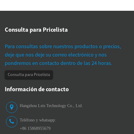
Válvula de plástico/válvula de metal
Calibre de aleación de zinc
Con estetoscopio/sin estetoscopio
Bolsa de almacenamiento
Consulta para Pricelista
Para consultas sobre nuestros productos o precios,
deje que nos deje su correo electrónico y nos
pondremos en contacto dentro de las 24 horas.
Consulta para Pricelista
Información de contacto
Hangzhou Leis Technology Co., Ltd.
Teléfono y whatsapp:
+86 15868955679