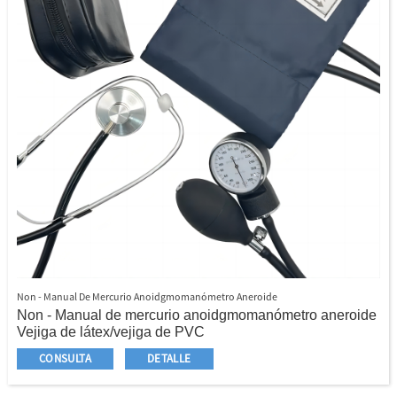
Non - Manual De Mercurio Anoidgmomanómetro Aneroide
Non - Manual de mercurio anoidgmomanómetro aneroide
Vejiga de látex/vejiga de PVC
Manguito de nylon/algodón
CONSULTA
DETALLE
Holfo con anillo de metal/sin anillo de metal
Bombilla de látex/bombilla PVC