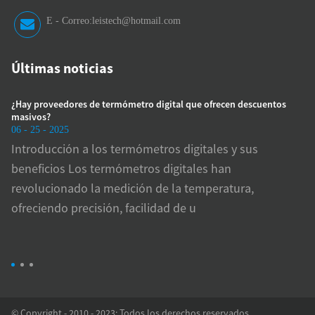
E - Correo:
leistech@hotmail.com
Últimas noticias
¿Hay proveedores de termómetro digital que ofrecen descuentos
¿Cómo
masivos?
presió
06 - 25 - 2025
06 - 2
Introducción a los termómetros digitales y sus
Impo
beneficios Los termómetros digitales han
arte
revolucionado la medición de la temperatura,
es f
y
ofreciendo precisión, facilidad de u
hipe
© Copyright - 2010 - 2023: Todos los derechos reservados.