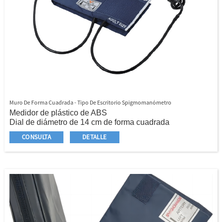
Muro De Forma Cuadrada - Tipo De Escritorio Spigmomanómetro
Medidor de plástico de ABS
Dial de diámetro de 14 cm de forma cuadrada
Ajustable de la parte delantera y trasera para una fácil
CONSULTA
DETALLE
lectura
Todo tipo de manguito disponible
Vejiga de látex para adultos de doble tubo
Bombilla de látex estándar
Válvula de inflación con primavera
Válvula final estándar
Tubo de bobina de PVC