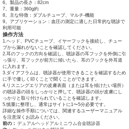
6。製品の長さ：82cm
7。重量：360g約
8。主な特徴：ダブルチューブ、マルチ-機能
9。アプリケーション：血圧の測定に適した日常的な聴診で
利用可能
操作方法
1.ヘッド、PVCチューブ、イヤーフックを接続し、チュー
ブから漏れがないことを確認してください。
2.耳のフックの方向を確認し、聴診器の耳フックを外側に引
っ張り、耳フックが前方に傾いたら、耳のフックを外耳道
に入れます。
3.ダイアフラムは、聴診器が使用できることを確認するため
に手で優しく叩くことで聞くことができます。
4.リスニングエリアの皮膚表面（または耳を傾けたい場所）
の聴診器の頭をしっかりと押して、聴診器の頭が皮膚にし
っかりと取り付けられていることを確認します。
5.慎重に整理し、通常はサイトに1〜5分必要です。
詳細な操作手順については、関連するユーザーマニュアル
を注意深くお読みください。
前の：
デュアルヘッドアルミニウム合金聴診器