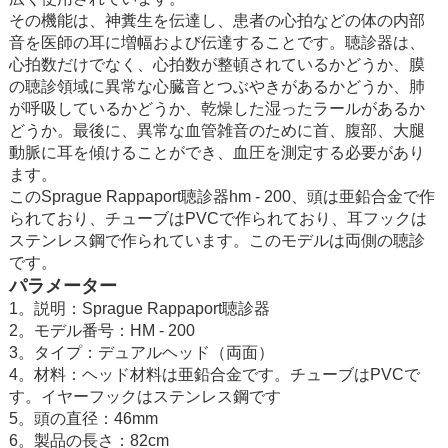
その機能は、神糞生を伝達し、患者の心拍などの体の内部
音を医師の耳に増幅および伝達することです。聴診器は、
心拍数だけでなく、心拍数が整頓されているかどうか、膜
の聴診領域に異常な心臓音とつぶやきがあるかどうか、肺
が呼吸しているかどうか、乾燥した湿ったラールがあるか
どうか。最後に、異常な血管雑音のために首、腹部、大腿
動脈に耳を傾けることができ、血圧を測定する必要があり
ます。
このSprague Rappaport聴診器hm - 200、頭は亜鉛合金で作
られており、チューブはPVCで作られており、耳フックは
ステンレス鋼で作られています。このモデルは両側の聴診
です。
パラメーター
1。説明：Sprague Rappaport聴診器
2。モデル番号：HM - 200
3。タイプ：デュアルヘッド（両面）
4。材料：ヘッド材料は亜鉛合金です。チューブはPVCで
す。イヤーフックはステンレス鋼です
5。頭の直径：46mm
6。製品の長さ：82cm