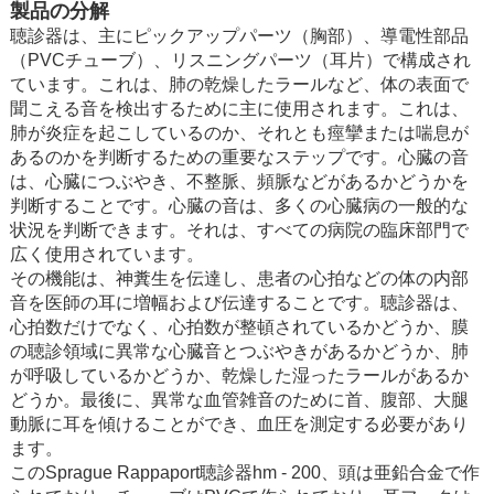
製品の分解
聴診器は、主にピックアップパーツ（胸部）、導電性部品
（PVCチューブ）、リスニングパーツ（耳片）で構成され
ています。これは、肺の乾燥したラールなど、体の表面で
聞こえる音を検出するために主に使用されます。これは、
肺が炎症を起こしているのか、それとも痙攣または喘息が
あるのか​​を判断するための重要なステップです。心臓の音
は、心臓につぶやき、不整脈、頻脈などがあるかどうかを
判断することです。心臓の音は、多くの心臓病の一般的な
状況を判断できます。それは、すべての病院の臨床部門で
広く使用されています。
その機能は、神糞生を伝達し、患者の心拍などの体の内部
音を医師の耳に増幅および伝達することです。聴診器は、
心拍数だけでなく、心拍数が整頓されているかどうか、膜
の聴診領域に異常な心臓音とつぶやきがあるかどうか、肺
が呼吸しているかどうか、乾燥した湿ったラールがあるか
どうか。最後に、異常な血管雑音のために首、腹部、大腿
動脈に耳を傾けることができ、血圧を測定する必要があり
ます。
このSprague Rappaport聴診器hm - 200、頭は亜鉛合金で作