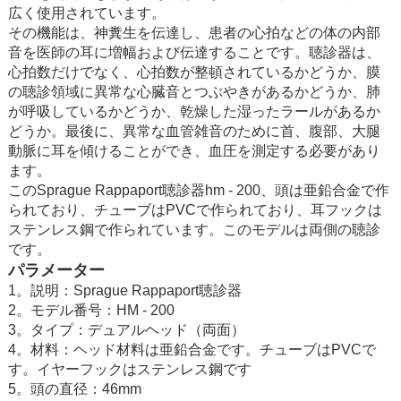
広く使用されています。
その機能は、神糞生を伝達し、患者の心拍などの体の内部
音を医師の耳に増幅および伝達することです。聴診器は、
心拍数だけでなく、心拍数が整頓されているかどうか、膜
の聴診領域に異常な心臓音とつぶやきがあるかどうか、肺
が呼吸しているかどうか、乾燥した湿ったラールがあるか
どうか。最後に、異常な血管雑音のために首、腹部、大腿
動脈に耳を傾けることができ、血圧を測定する必要があり
ます。
このSprague Rappaport聴診器hm - 200、頭は亜鉛合金で作
られており、チューブはPVCで作られており、耳フックは
ステンレス鋼で作られています。このモデルは両側の聴診
です。
パラメーター
1。説明：Sprague Rappaport聴診器
2。モデル番号：HM - 200
3。タイプ：デュアルヘッド（両面）
4。材料：ヘッド材料は亜鉛合金です。チューブはPVCで
す。イヤーフックはステンレス鋼です
5。頭の直径：46mm