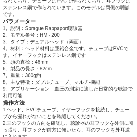
られており、チューブはPVCで作られており、耳フックは
ステンレス鋼で作られています。このモデルは両側の聴診
です。
パラメーター
1。説明：Sprague Rappaport聴診器
2。モデル番号：HM - 200
3。タイプ：デュアルヘッド（両面）
4。材料：ヘッド材料は亜鉛合金です。チューブはPVCで
す。イヤーフックはステンレス鋼です
5。頭の直径：46mm
6。製品の長さ：82cm
7。重量：360g約
8。主な特徴：ダブルチューブ、マルチ-機能
9。アプリケーション：血圧の測定に適した日常的な聴診で
利用可能
操作方法
1.ヘッド、PVCチューブ、イヤーフックを接続し、チュー
ブから漏れがないことを確認してください。
2.耳のフックの方向を確認し、聴診器の耳フックを外側に引
っ張り、耳フックが前方に傾いたら、耳のフックを外耳道
に入れます。