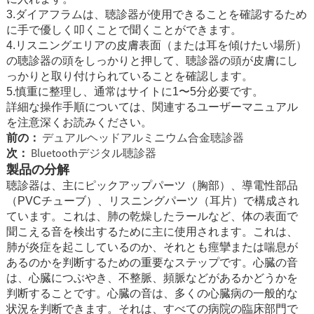
3.ダイアフラムは、聴診器が使用できることを確認するため
に手で優しく叩くことで聞くことができます。
4.リスニングエリアの皮膚表面（または耳を傾けたい場所）
の聴診器の頭をしっかりと押して、聴診器の頭が皮膚にし
っかりと取り付けられていることを確認します。
5.慎重に整理し、通常はサイトに1〜5分必要です。
詳細な操作手順については、関連するユーザーマニュアル
を注意深くお読みください。
前の：
デュアルヘッドアルミニウム合金聴診器
次：
Bluetoothデジタル聴診器
製品の分解
聴診器は、主にピックアップパーツ（胸部）、導電性部品
（PVCチューブ）、リスニングパーツ（耳片）で構成され
ています。これは、肺の乾燥したラールなど、体の表面で
聞こえる音を検出するために主に使用されます。これは、
肺が炎症を起こしているのか、それとも痙攣または喘息が
あるのか​​を判断するための重要なステップです。心臓の音
は、心臓につぶやき、不整脈、頻脈などがあるかどうかを
判断することです。心臓の音は、多くの心臓病の一般的な
状況を判断できます。それは、すべての病院の臨床部門で