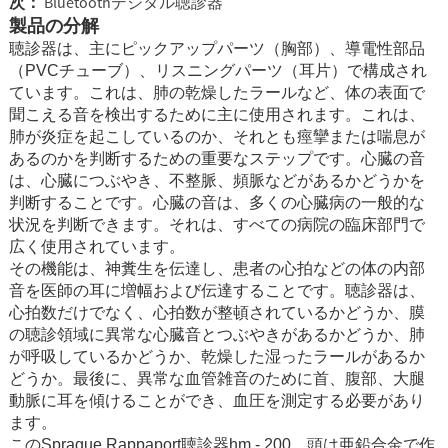
次：
Bluetoothデジタル聴診器
製品の分解
聴診器は、主にピックアップパーツ（胸部）、導電性部品
（PVCチューブ）、リスニングパーツ（耳片）で構成され
ています。これは、肺の乾燥したラールなど、体の表面で
聞こえる音を検出するために主に使用されます。これは、
肺が炎症を起こしているのか、それとも痙攣または喘息が
あるのか​​を判断するための重要なステップです。心臓の音
は、心臓につぶやき、不整脈、頻脈などがあるかどうかを
判断することです。心臓の音は、多くの心臓病の一般的な
状況を判断できます。それは、すべての病院の臨床部門で
広く使用されています。
その機能は、神糞生を伝達し、患者の心拍などの体の内部
音を医師の耳に増幅および伝達することです。聴診器は、
心拍数だけでなく、心拍数が整頓されているかどうか、膜
の聴診領域に異常な心臓音とつぶやきがあるかどうか、肺
が呼吸しているかどうか、乾燥した湿ったラールがあるか
どうか。最後に、異常な血管雑音のために首、腹部、大腿
動脈に耳を傾けることができ、血圧を測定する必要があり
ます。
このSprague Rappaport聴診器hm - 200、頭は亜鉛合金で作