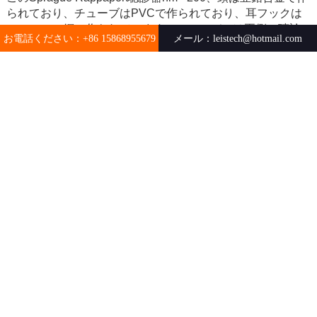
られており、チューブはPVCで作られており、耳フックは
ステンレス鋼で作られています。このモデルは両側の聴診
お電話ください：
メール：
+86 15868955679
leistech@hotmail.com
です。
パラメーター
お電話ください：
メール：
+86 15868955679
leistech@hotmail.com
1。説明：Sprague Rappaport聴診器
2。モデル番号：HM - 200
お電話ください：
メール：
+86 15868955679
leistech@hotmail.com
3。タイプ：デュアルヘッド（両面）
4。材料：ヘッド材料は亜鉛合金です。チューブはPVCで
す。イヤーフックはステンレス鋼です
5。頭の直径：46mm
6。製品の長さ：82cm
7。重量：360g約
8。主な特徴：ダブルチューブ、マルチ-機能
9。アプリケーション：血圧の測定に適した日常的な聴診で
利用可能
操作方法
1.ヘッド、PVCチューブ、イヤーフックを接続し、チュー
ブから漏れがないことを確認してください。
2.耳のフックの方向を確認し、聴診器の耳フックを外側に引
っ張り、耳フックが前方に傾いたら、耳のフックを外耳道