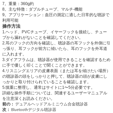
7。重量：360g約
8。主な特徴：ダブルチューブ、マルチ-機能
9。アプリケーション：血圧の測定に適した日常的な聴診で
利用可能
操作方法
1.ヘッド、PVCチューブ、イヤーフックを接続し、チュー
ブから漏れがないことを確認してください。
2.耳のフックの方向を確認し、聴診器の耳フックを外側に引
っ張り、耳フックが前方に傾いたら、耳のフックを外耳道
に入れます。
3.ダイアフラムは、聴診器が使用できることを確認するため
に手で優しく叩くことで聞くことができます。
4.リスニングエリアの皮膚表面（または耳を傾けたい場所）
の聴診器の頭をしっかりと押して、聴診器の頭が皮膚にし
っかりと取り付けられていることを確認します。
5.慎重に整理し、通常はサイトに1〜5分必要です。
詳細な操作手順については、関連するユーザーマニュアル
を注意深くお読みください。
前の：
デュアルヘッドアルミニウム合金聴診器
次：
Bluetoothデジタル聴診器