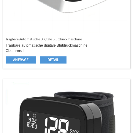
Tragbare Automatische Digitale Blutdruckmaschine
Tragbare automatische digitale Blutdruckmaschine
Oberarmstil
22 - 42 cm große Manschette
ANFRAGE
DETAIL
Typ - c Port
Große LED -Bildschirmanzeige
Jahr/Monat/Datum/Uhrzeit
IHB -Indikatorfunktion des unregelmäßigen Herzschlags (IHB)
Blutdruckklassifizierung (WHO) Indikatorfunktion;
Eine - Taste Automatische Messung
Durchschnittliche Berechnung für den neuesten dreimaligen Messwert
Niedrige Batterie -Warnungsfunktion
Automatische Ausschalten der Funktion