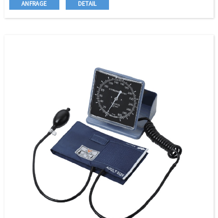
ANFRAGE
DETAIL
Wer zeigt an
Wettbewerbspreis
Voice Broadcasting/Hintergrundbeleuchtung für die
Option
Extra große Manschette für die Option