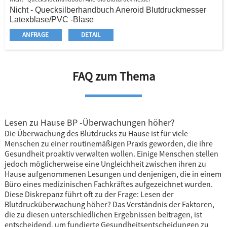
Nicht - Quecksilberhandbuch Aneroid Blutdruckmesser
Latexblase/PVC -Blase
Nylonmanschette/Baumwollmanschette
ANFRAGE
DETAIL
Manschette mit Metallring/ohne Metallring
Latexbirne/PVC -Glühbirne
Plastikventil/Metallventil
Zinklegungsmessgerät
FAQ zum Thema
Mit Stethoskop/ohne Stethoskop
Aufbewahrungstasche
Lesen zu Hause BP -Überwachungen höher?
Die Überwachung des Blutdrucks zu Hause ist für viele
Menschen zu einer routinemäßigen Praxis geworden, die ihre
Gesundheit proaktiv verwalten wollen. Einige Menschen stellen
jedoch möglicherweise eine Ungleichheit zwischen ihren zu
Hause aufgenommenen Lesungen und denjenigen, die in einem
Büro eines medizinischen Fachkräftes aufgezeichnet wurden.
Diese Diskrepanz führt oft zu der Frage: Lesen der
Blutdrucküberwachung höher? Das Verständnis der Faktoren,
die zu diesen unterschiedlichen Ergebnissen beitragen, ist
entscheidend, um fundierte Gesundheitsentscheidungen zu