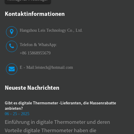
Kontaktinformationen
Hangzhou Leis Technology Co., Ltd.
Telefon & WhatsApp:
+86 15868955679
E - Mail:
leistech@hotmail.com
Neueste Nachrichten
?
Gibt es digitale Thermometer -Lieferanten, die Massenrabatte
Wie t
anbieten?
06 - 2
06 - 25 - 2025
Die 
Einführung in digitale Thermometer und deren
Gena
Vorteile digitale Thermometer haben die
Diag