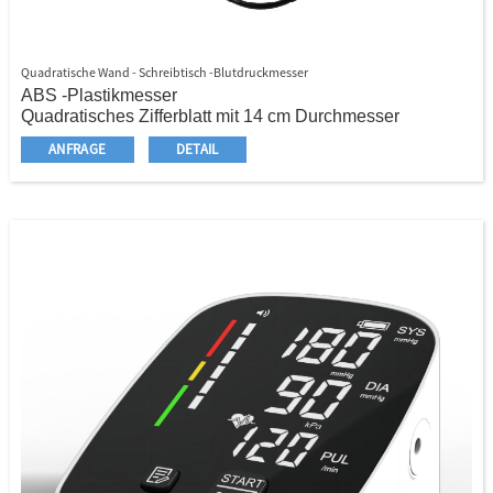
Quadratische Wand - Schreibtisch -Blutdruckmesser
ABS -Plastikmesser
Quadratisches Zifferblatt mit 14 cm Durchmesser
Vorder- und hinterher verstellbar für einfache Lektüre
ANFRAGE
DETAIL
Alle Arten von Manschetten verfügbar
Doppelrohr Erwachsener Latexblase
Standard -Latexbirne
Inflationsventil mit Feder
Standard -Endventil
PVC -Spulenschlauch