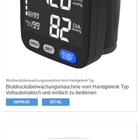
Blutdrucküberwachungsmaschine Vom Handgelenk Typ
Blutdrucküberwachungsmaschine vom Handgelenk Typ
Vollautomatisch und einfach zu bedienen
Tragbarer Handgelenkstyp
ANFRAGE
DETAIL
Extra große LCD -Größe
IHB -Indikator
WHO -Klassifizierungsindikator
Jahr/Monat/Datum/Uhrzeit
3 -mal Ergebnisdurchschnittlich