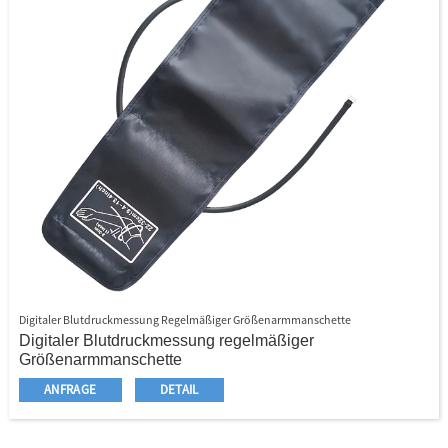
Digitaler Blutdruckmessung Regelmäßiger Größenarmmanschette
Digitaler Blutdruckmessung regelmäßiger
Größenarmmanschette
Nylonmanschette für den digitalen Blutdruckmonitor
ANFRAGE
DETAIL
Metallring, um die Manschette zu befestigen
Einzelrohr
17 - 22 cm für Kind, 22 - 32/22 - 36 cm für reguläre