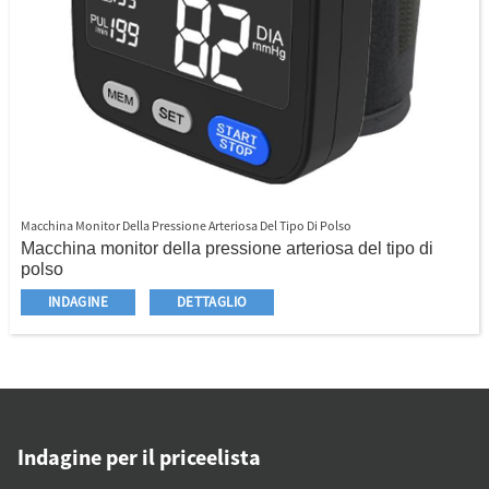
Macchina Monitor Della Pressione Arteriosa Del Tipo Di Polso
Macchina monitor della pressione arteriosa del tipo di
polso
Completamente automatico e facile da usare
INDAGINE
DETTAGLIO
Tipo di polso portatile
Dimensione LCD extra grande
Indicatore IHB
Indicatore di classificazione Who
Funzione anno/mese/data/ora
3 volte il risultato medio
Indagine per il priceelista