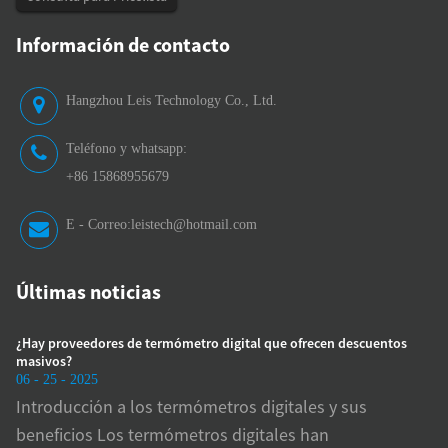
Información de contacto
Hangzhou Leis Technology Co., Ltd.
Teléfono y whatsapp:
+86 15868955679
E - Correo:
leistech@hotmail.com
Últimas noticias
¿Hay proveedores de termómetro digital que ofrecen descuentos
¿Cómo
masivos?
presió
06 - 25 - 2025
06 - 2
Introducción a los termómetros digitales y sus
Impo
beneficios Los termómetros digitales han
arte