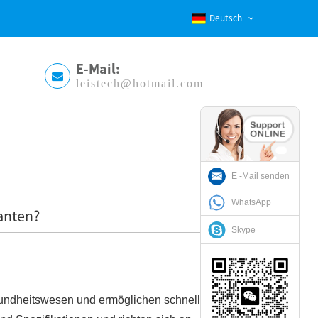
Deutsch
E-Mail:
leistech@hotmail.com
E -Mail senden
WhatsApp
ranten?
Skype
undheitswesen und ermöglichen schnelle und