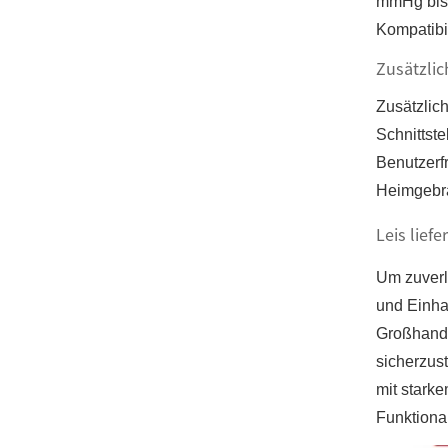
mmHg bis 
Kompatibi
Zusätzli
Zusätzlic
Schnittst
Benutzerf
Heimgebra
Leis lief
Um zuverlä
und Einha
Großhande
sicherzust
mit stark
Funktional