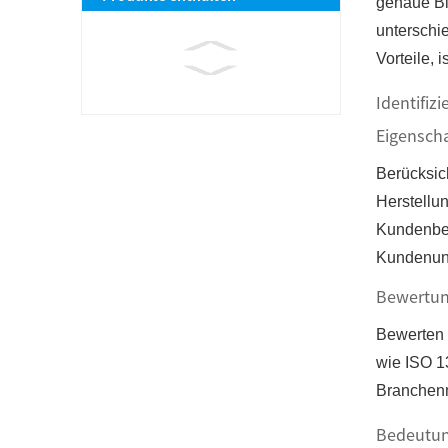
genaue Bl
unterschie
Vorteile, 
Identifiz
Eigenscha
Berücksic
Herstellu
Kundenbew
Kundenunt
Bewertun
Bewerten S
wie ISO 1
Branchenm
Bedeutung