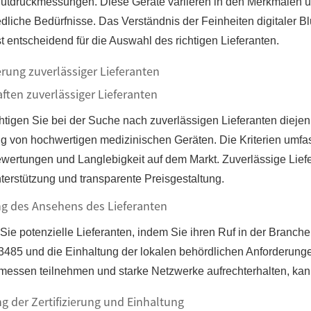
utdruckmessungen. Diese Geräte variieren in den Merkmalen un
dliche Bedürfnisse. Das Verständnis der Feinheiten digitaler Blu
ist entscheidend für die Auswahl des richtigen Lieferanten.
ierung zuverlässiger Lieferanten
ften zuverlässiger Lieferanten
htigen Sie bei der Suche nach zuverlässigen Lieferanten diejeni
ng von hochwertigen medizinischen Geräten. Die Kriterien umfas
ertungen und Langlebigkeit auf dem Markt. Zuverlässige Lief
erstützung und transparente Preisgestaltung.
g des Ansehens des Lieferanten
ie potenzielle Lieferanten, indem Sie ihren Ruf in der Branche
3485 und die Einhaltung der lokalen behördlichen Anforderunge
essen teilnehmen und starke Netzwerke aufrechterhalten, kann
 der Zertifizierung und Einhaltung