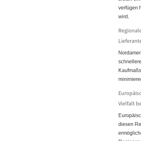
verfügen 
wird.
Regionale
Lieferant
Nordameri
schneller
Kaufmaßst
minimiere
Europäis
Vielfalt 
Europäisc
diesen Re
ermöglich