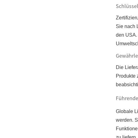
Schlüssel
Zertifizi
Sie nach 
den USA. D
Umweltsch
Gewährle
Die Liefer
Produkte z
beabsicht
Führende 
Globale L
werden. S
Funktione
zu liefern