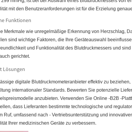
299 mmHg, ist bei der Auswahl eines Blutdruckmessers von e
lität mit den Benutzeranforderungen ist für die Erzielung gen
che Funktionen
he Merkmale wie unregelmäßige Erkennung von Herzschlag, Dat
ellen sind wichtige Faktoren, die Ihre Geräteauswahl beeinflus
reundlichkeit und Funktionalität des Blutdruckmessers und sind 
uch gerichtet.
ert Lösungen
ssige digitale Blutdruckmometeranbieter effektiv zu beziehen, 
ltung internationaler Standards. Bewerten Sie potenzielle Liefe
lspreismodelle anzubieten. Verwenden Sie Online -B2B -Platt
ellen, dass Lieferanten bestimmte technologische und regulatoris
em Ruf, umfassend nach - Vertriebsunterstützung und innovativ
ität Ihrer medizinischen Geräte zu verbessern.