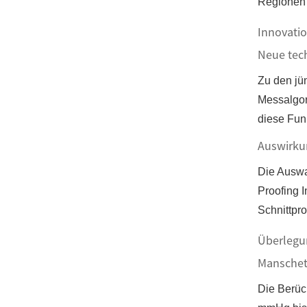
Regionen 
Innovatio
Neue tec
Zu den jü
Messalgori
diese Fun
Auswirku
Die Auswah
Proofing I
Schnittpr
Überlegu
Manschet
Die Berüc