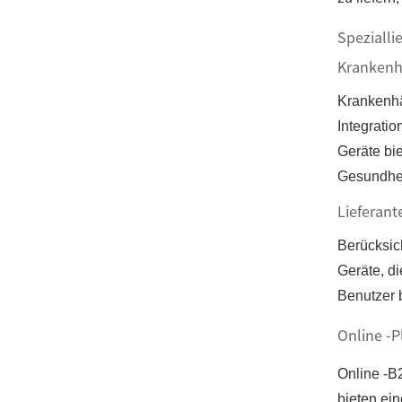
Spezialli
Krankenh
Krankenhä
Integratio
Geräte bie
Gesundhei
Lieferant
Berücksic
Geräte, d
Benutzer 
Online -
Online -B
bieten ei