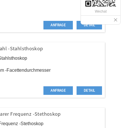
Wechat
 aus Edelstahl
ANFRAGE
DETAIL
ahl -Stahlsthoskop
Stahlsthoskop
mm -Facettendurchmesser
ANFRAGE
DETAIL
lbarer Frequenz -Stethoskop
r Frequenz -Stethoskop