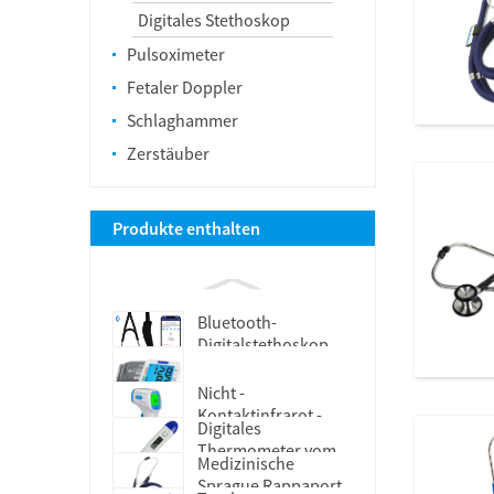
Digitales Stethoskop
Pulsoximeter
Fetaler Doppler
Schlaghammer
Zerstäuber
Produkte enthalten
Bluetooth-
Digitalstethoskop
Nicht -
Kontaktinfrarot -
Hintergrundbeleuchtung Digital
Digitales
Stirn -Thermometer
BP Monitor -Maschine
Thermometer vom
Medizinische
Typ Flexible Tipp
Sprague Rappaport