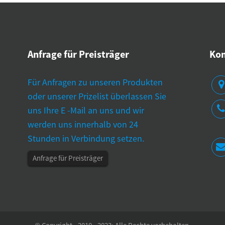
Anfrage für Preisträger
Kon
testen Hersteller die Genauigkeit von
Wo finde ich zuverläs
Für Anfragen zu unseren Produkten
tdruckmaschinen?
Lieferanten?
oder unserer Prizelist überlassen Sie
- 22 - 2025
06 - 19 - 2025
uns Ihre E -Mail an uns und wir
e Bedeutung einer genauen
Überblick über d
werden uns innerhalb von 24
utdruckmessung Genauige
Stunden in Verbindung setzen.
tdruckmessung (BP) ist für die Diagnose
d Behandlung von Hypertonie von
Anfrage für Preisträger
tscheidender