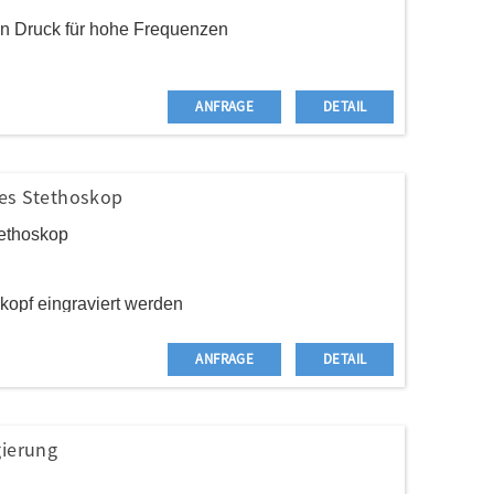
ten Druck für hohe Frequenzen
ANFRAGE
DETAIL
arben sind erhältlich
tes Stethoskop
tethoskop
opf eingraviert werden
rhalten
ANFRAGE
DETAIL
tungsring hinzu, um keine Schallleckage zu
gierung