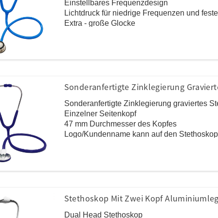
Einstellbares Frequenzdesign
Lichtdruck für niedrige Frequenzen und fes
Extra - große Glocke
Ultra - empfindlicher Membran
Edelstahlkopfmaterial, PVC -Rohr
Schwarz/Burgunder/Grau/Marine/Royal Blue F
Sonderanfertigte Zinklegierung Gravier
Sonderanfertigte Zinklegierung graviertes S
Einzelner Seitenkopf
47 mm Durchmesser des Kopfes
Logo/Kundenname kann auf den Stethoskopk
Zinklegungskopfmaterial, PVC -Rohr
Ein ringförmiges Design, um den Klang zu e
Der Kopf und das Zwerchfell fügen den Dich
erzeugen
Stethoskop Mit Zwei Kopf Aluminiumle
Dual Head Stethoskop