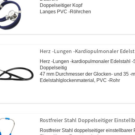
Doppelseitiger Kopf
Langes PVC -Röhrchen
Zinklegungskopf, PVC -Röhrchen, Ohrhaken
Multi - Fuktion
In der Routineauskultation weit verbreitet
Herz -Lungen -kardiopulmonaler Edelst
Herz -Lungen -kardiopulmonaler Edelstahl -
Doppelseitig
47 mm Durchmesser der Glocken- und 35 -
Edelstahlglockenmaterial, PVC -Rohr
Hoher Qualität, wettbewerbsfähiger Preis
Rostfreier Stahl Doppelseitiger Einstel
Rostfreier Stahl doppelseitiger einstellbare