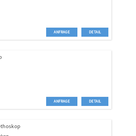
ANFRAGE
DETAIL
p
rs sind erhältlich, individuelle Farbe wird auch begrüßt
ANFRAGE
DETAIL
tethoskop