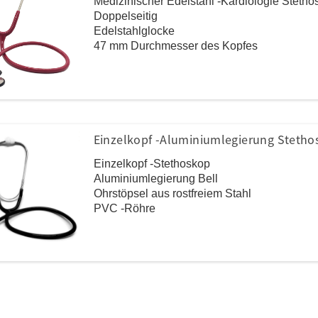
Medizinischer Edelstahl -Kardiologie Stetho
Doppelseitig
Edelstahlglocke
47 mm Durchmesser des Kopfes
Edelstahlkopfmaterial, PVC -Rohr
Einzelkopf -Aluminiumlegierung Steth
Einzelkopf -Stethoskop
Aluminiumlegierung Bell
Ohrstöpsel aus rostfreiem Stahl
PVC -Röhre
Viele Farben für die Option
Niedrige Kosten, weit verbreitet
Routineauskultation