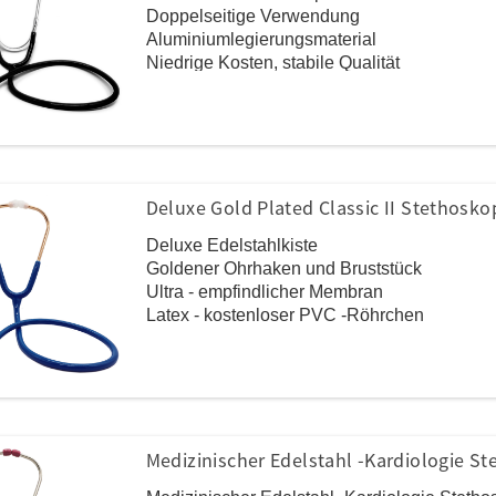
Doppelseitige Verwendung
Aluminiumlegierungsmaterial
Niedrige Kosten, stabile Qualität
Routineauskultation
Deluxe Gold Plated Classic II Stethosko
Deluxe Edelstahlkiste
Goldener Ohrhaken und Bruststück
Ultra - empfindlicher Membran
Latex - kostenloser PVC -Röhrchen
Schwarz/Burgund/Grau/Marine/Royal Blue Colo
Medizinischer Edelstahl -Kardiologie S