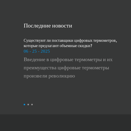
Последние новости
цифровых
Существуют ли поставщики цифровых термометров,
Как
которые предлагают объемные скидки?
арт
06 - 25 - 2025
06 
в Digital
Введение в цифровые термометры и их
Ва
важными
преимущества цифровые термометры
ар
произвели революцию
им
быстро и
и 