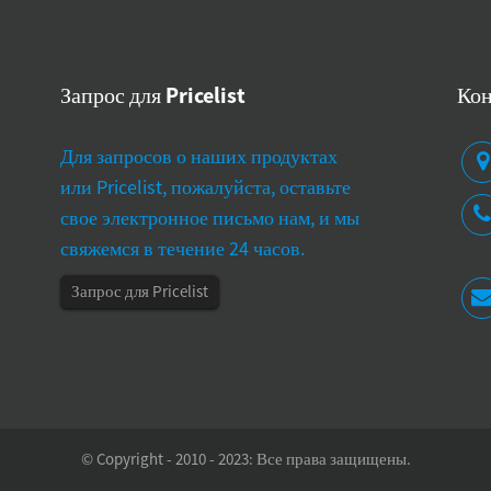
Запрос для Pricelist
Кон
 производители проверяют точность машин
Где я могу найти на
Для запросов о наших продуктах
ериального давления?
сфигмоманометра?
или Pricelist, пожалуйста, оставьте
- 22 - 2025
06 - 19 - 2025
свое электронное письмо нам, и мы
жность точного измерения измерения
Обзор цифровых 
свяжемся в течение 24 часов.
териального давления (BP) измерение
Sphygmomanome
еет решающее значение для диагностики
инструментами 
Запрос для Pricelist
управления гипертонией, LEA
здравоохранении
точнее Blood Pr
© Copyright - 2010 - 2023: Все права защищены.