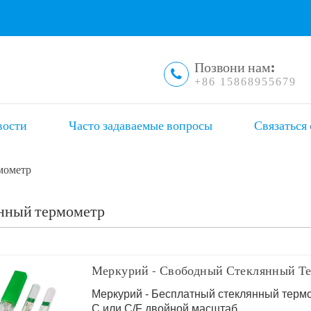
Позвони нам:
+86 15868955679
вости
Часто задаваемые вопросы
Связаться 
мометр
нный термометр
Меркурий - Свободный Стеклянный Т
Меркурий - Бесплатный стеклянный терм
C или C/F двойной масштаб