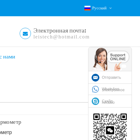
Русский
Электронная почта:
leistech@hotmail.com
с нами
Отправить
WhatsApp
электронное
Скайп
письмо
ермометр
ометр